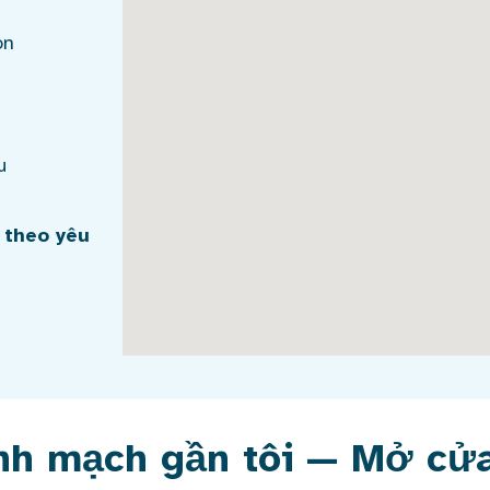
on
u
n theo yêu
tĩnh mạch gần tôi — Mở cử