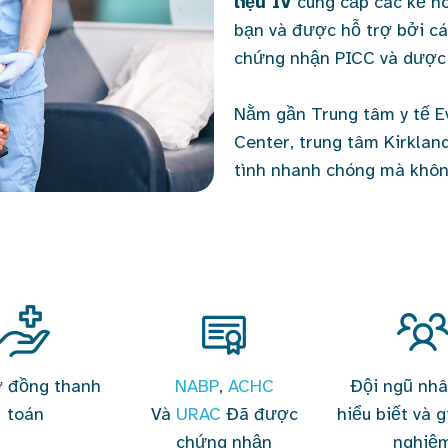
liệu IV
cung cấp các kế hoạ
bạn và được hỗ trợ bởi c
chứng nhận PICC và dược s
Nằm gần Trung tâm y tế E
Center, trung tâm Kirklan
tình nhanh chóng mà không
ợ đồng thanh
NABP
,
ACHC
Đội ngũ nhâ
toán
Và
URAC
Đã được
hiểu biết và g
chứng nhận
nghiệ