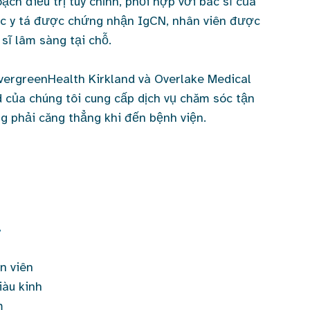
ch điều trị tùy chỉnh, phối hợp với bác sĩ của
ác y tá được chứng nhận IgCN, nhân viên được
ĩ lâm sàng tại chỗ.
vergreenHealth Kirkland và Overlake Medical
d của chúng tôi cung cấp dịch vụ chăm sóc tận
 phải căng thẳng khi đến bệnh viện.
n viên
iàu kinh
m