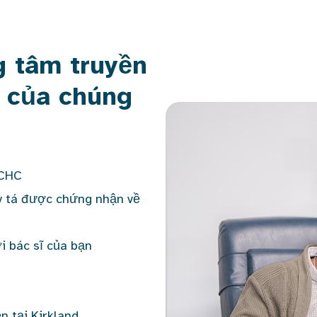
g tâm truyền
d của chúng
ACHC
y tá được chứng nhận về
 bác sĩ của bạn
ện tại Kirkland