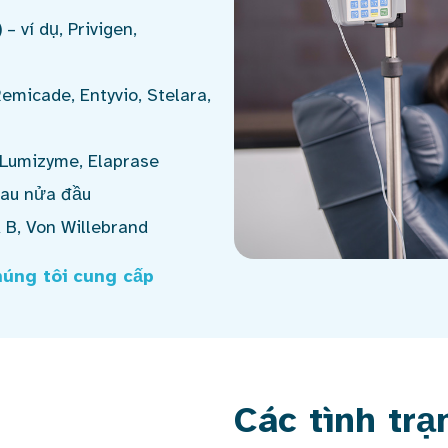
)
– ví dụ, Privigen,
Remicade, Entyvio, Stelara,
 Lumizyme, Elaprase
đau nửa đầu
B, Von Willebrand
húng tôi cung cấp
Các tình tr