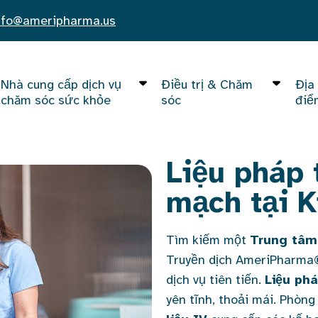
nfo@ameripharma.us
Nhà cung cấp dịch vụ
Điều trị & Chăm
Địa
chăm sóc sức khỏe
sóc
điể
Liệu pháp 
mạch tại K
Tìm kiếm một
Trung tâm 
Truyền dịch AmeriPharma®
dịch vụ tiên tiến.
Liệu phá
yên tĩnh, thoải mái. Phòn