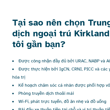
Tại sao nên chọn Trun
dịch ngoại trú Kirklan
tôi gần bạn?
Được công nhận đầy đủ bởi URAC, NABP và 
Được thực hiện bởi IgCN, CRNI, PICC và các 
hóa trị
Kế hoạch chăm sóc cá nhân được phối hợp với
Phòng truyền dịch thoải mái
Wi-Fi, phát trực tuyến, đồ ăn nhẹ và đồ uống
Bãi đậu xe thuận tiện tại chỗ và vị trí thuận ti