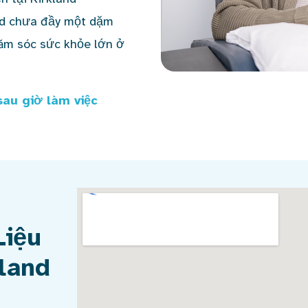
nd chưa đầy một dặm
ăm sóc sức khỏe lớn ở
sau giờ làm việc
Liệu
kland