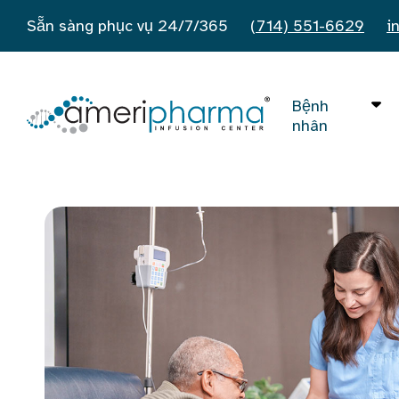
Sẵn sàng phục vụ 24/7/365
(714) 551-6629
i
Bệnh
nhân