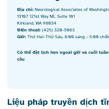
Địa chỉ:
Neurological Associates of Washingt
13107 121st Way NE, Suite 101
Kirkland, WA 98034
Điện thoại:
(425) 320-5063
Giờ:
Thứ Hai–Thứ Sáu, 8:00 sáng – 5:00 chiề
Có thể đặt lịch hẹn ngoài giờ và cuối tuầ
cầu
Liệu pháp truyền dịch 