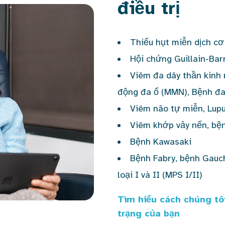
điều trị
Thiếu hụt miễn dịch cơ
Hội chứng Guillain-Bar
Viêm đa dây thần kinh 
động đa ổ (MMN), Bệnh đa
Viêm não tự miễn, Lupu
Viêm khớp vảy nến, bện
Bệnh Kawasaki
Bệnh Fabry, bệnh Gauc
loại I và II (MPS I/II)
Tìm hiểu cách chúng tô
trạng của bạn