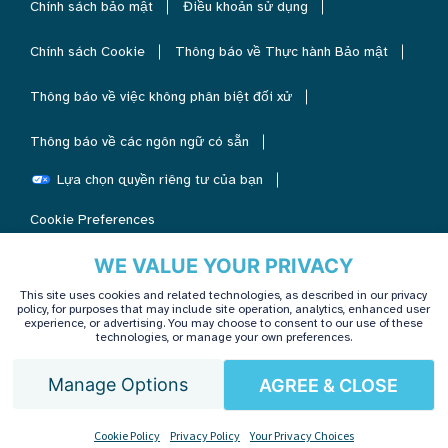
Chính sách bảo mật
Điều khoản sử dụng
Chính sách Cookie
Thông báo về Thực hành Bảo mật
Thông báo về việc không phân biệt đối xử
Thông báo về các ngôn ngữ có sẵn
Lựa chọn quyền riêng tư của bạn
Cookie Preferences
WE VALUE YOUR PRIVACY
This site uses cookies and related technologies, as described in our privacy
policy, for purposes that may include site operation, analytics, enhanced user
experience, or advertising. You may choose to consent to our use of these
technologies, or manage your own preferences.
Manage Options
AGREE & CLOSE
Vietnamese
Cookie Policy
Privacy Policy
Your Privacy Choices