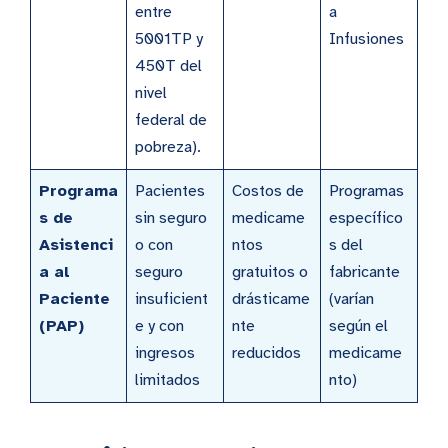
entre
a
5001TP y
Infusiones
450T del
nivel
federal de
pobreza).
Programa
Pacientes
Costos de
Programas
s de
sin seguro
medicame
específico
Asistenci
o con
ntos
s del
a al
seguro
gratuitos o
fabricante
Paciente
insuficient
drásticame
(varían
(PAP)
e y con
nte
según el
ingresos
reducidos
medicame
limitados
nto)