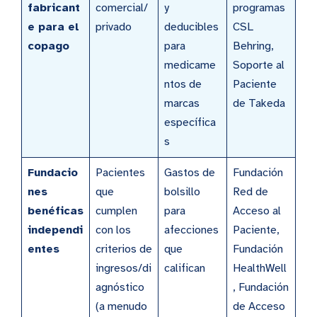
fabricant
comercial/
y
programas
e para el
privado
deducibles
CSL
copago
para
Behring,
medicame
Soporte al
ntos de
Paciente
marcas
de Takeda
específica
s
Fundacio
Pacientes
Gastos de
Fundación
nes
que
bolsillo
Red de
benéficas
cumplen
para
Acceso al
independi
con los
afecciones
Paciente,
entes
criterios de
que
Fundación
ingresos/di
califican
HealthWell
agnóstico
, Fundación
(a menudo
de Acceso