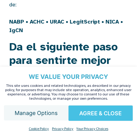
de:
NABP
•
ACHC
•
URAC
•
LegitScript
•
NICA
•
IgCN
Da el siguiente paso
para sentirte mejor
WE VALUE YOUR PRIVACY
Si le han recetado una terapia biológica y está
This site uses cookies and related technologies, as described in our privacy
buscando un "centro de infusión de Remicade
policy, for purposes that may include site operation, analytics, enhanced user
experience, or advertising. You may choose to consent to our use of these
cerca de mí", AmeriPharma está aquí para
technologies, or manage your own preferences.
ayudarlo.
Manage Options
AGREE & CLOSE
Eliminamos el estrés de su proceso de
Spanish
tratamiento, desde las aprobaciones de
Cookie Policy
Privacy Policy
Your Privacy Choices