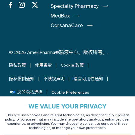
Specialty Pharmacy
MedBox
CorsanaCare
© 2026 AmeriPharma®输液中心。版权所有。.
隐私政策
使用条款
Cookie 政策
隐私惯例通知
不歧视声明
语言可用性通知
您的隐私选择
Cookie Preferences
WE VALUE YOUR PRIVACY
This site uses cookies and related technologies, as described in our privacy
policy, for purposes that may include site operation, analytics, enhanced user
experience, or advertising. You may choose to consent to our use of these
technologies, or manage your own preferences.