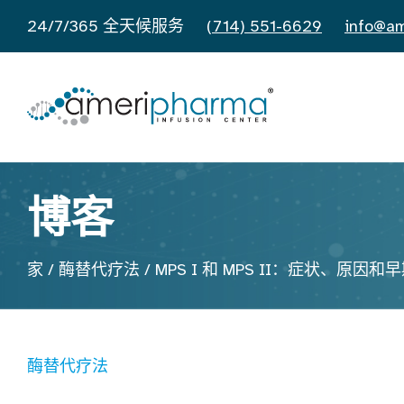
24/7/365 全天候服务
(714) 551-6629
info@am
博客
家
/
酶替代疗法
/
MPS I 和 MPS II：症状、原因
酶替代疗法