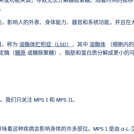
缺失或功能失调，导致无法分解糖胺聚糖。随着时间的推移
聚。
损伤，影响人的外表、身体能力、器官和系统功能，并且在
组，称为
溶酶体贮积症（LSD）
，其中
溶酶体
（细胞内的
定酶（
糖原
或糖胺聚糖）、脂肪和蛋白质分解成更小的
只关注 MPS I 和 MPS II。
味着这种疾病会影响身体的许多部位。MPS I 是由 α-L-