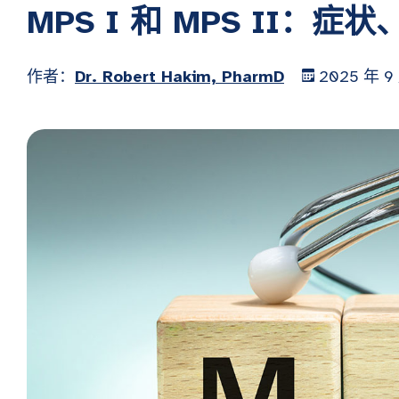
MPS I 和 MPS II：
作者：
Dr. Robert Hakim, PharmD
2025 年 9