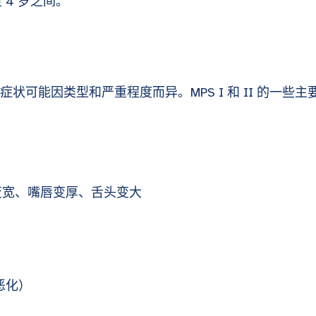
至 4 岁之间。
体症状可能因类型和严重程度而异。MPS I 和 II 的一些主
变宽、嘴唇变厚、舌头变大
恶化）