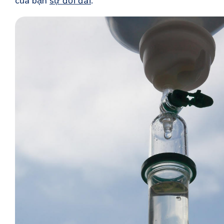
của bạn
sự đối đãi
.