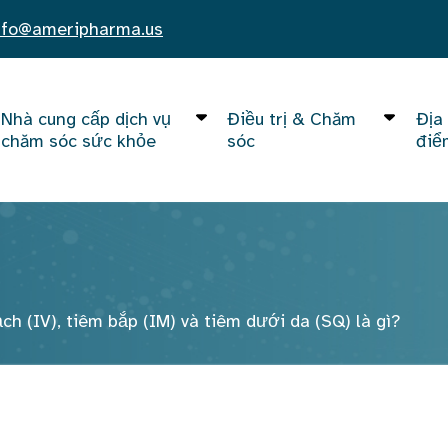
nfo@ameripharma.us
Nhà cung cấp dịch vụ
Điều trị & Chăm
Địa
chăm sóc sức khỏe
sóc
điể
ch (IV), tiêm bắp (IM) và tiêm dưới da (SQ) là gì?