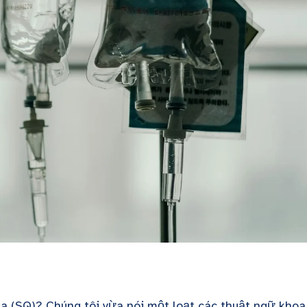
da (SQ)? Chúng tôi vừa nói một loạt các thuật ngữ khoa