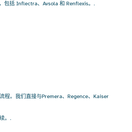
 Inflectra、Avsola 和 Renflexis。.
接与Premera、Regence、Kaiser
续。.