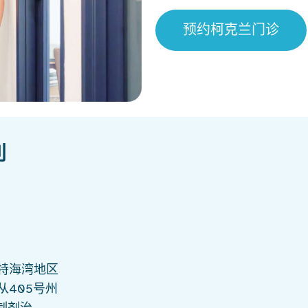
预约柯克兰门诊
利
特海湾地区
405号州