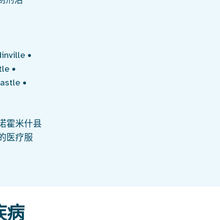
制剂治
nville •
le •
astle •
诺霍米什县
的医疗服
疾病