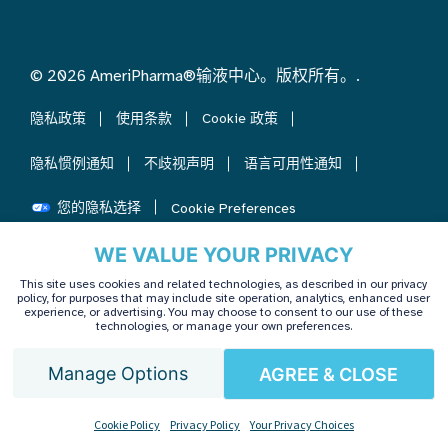
© 2026 AmeriPharma®输液中心。版权所有。.
隐私政策
使用条款
Cookie 政策
隐私惯例通知
不歧视声明
语言可用性通知
您的隐私选择
Cookie Preferences
WE VALUE YOUR PRIVACY
This site uses cookies and related technologies, as described in our privacy
policy, for purposes that may include site operation, analytics, enhanced user
experience, or advertising. You may choose to consent to our use of these
technologies, or manage your own preferences.
Manage Options
AGREE & CLOSE
Chinese
Cookie Policy
Privacy Policy
Your Privacy Choices