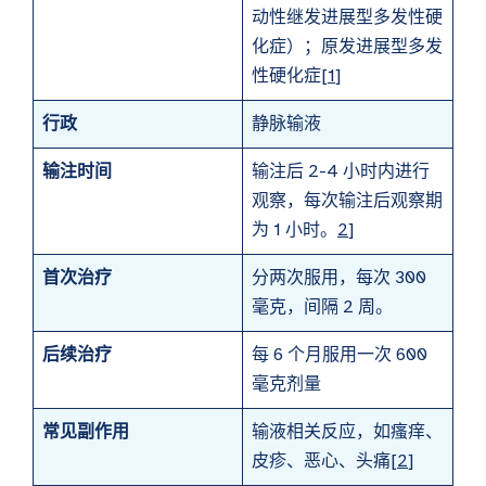
动性继发进展型多发性硬
化症）；原发进展型多发
性硬化症[
1
]
行政
静脉输液
输注时间
输注后 2-4 小时内进行
观察，每次输注后观察期
为 1 小时。
2
]
首次治疗
分两次服用，每次 300
毫克，间隔 2 周。
后续治疗
每 6 个月服用一次 600
毫克剂量
常见副作用
输液相关反应，如瘙痒、
皮疹、恶心、头痛[
2
]